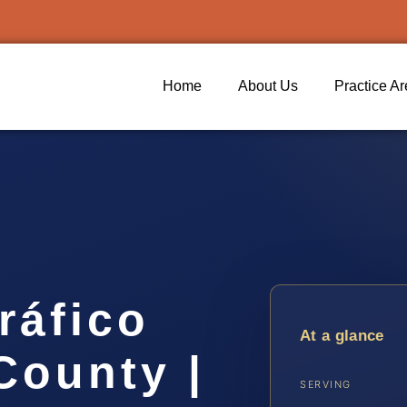
Home
About Us
Practice A
ráfico
At a glance
County |
SERVING