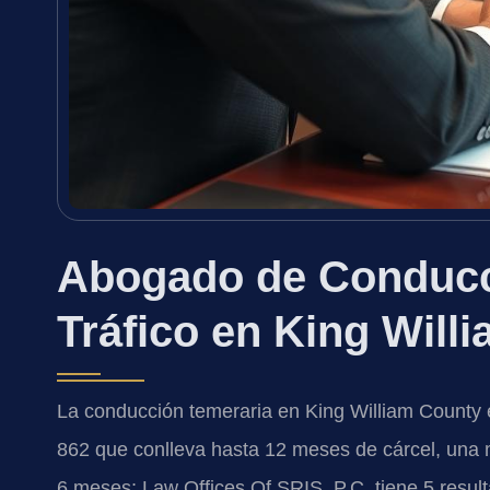
Abogado de Conducc
Tráfico en King Willi
La conducción temeraria en King William County 
862 que conlleva hasta 12 meses de cárcel, una m
6 meses; Law Offices Of SRIS, P.C. tiene 5 resu