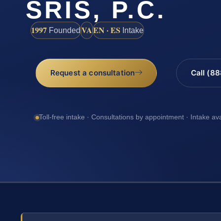
SRIS, P.C.
1997
VA
EN · ES
Founded
Intake
Request a consultation
Call (8
Toll-free intake · Consultations by appointment · Intake av