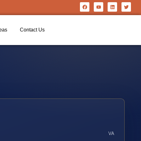
reas
Contact Us
VA