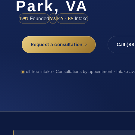
Park, VA
1997
VA
EN · ES
Founded
Intake
Request a consultation
Call (8
Toll-free intake · Consultations by appointment · Intake av