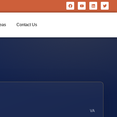
reas
Contact Us
VA