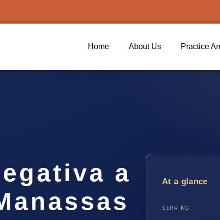
Home
About Us
Practice A
egativa a
At a glance
 Manassas
SERVING