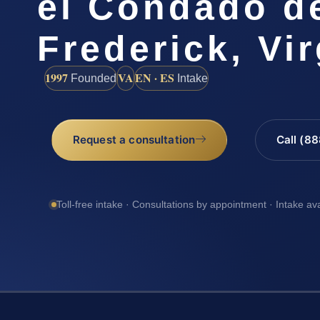
el Condado d
Frederick, Vir
1997
VA
EN · ES
Founded
Intake
Request a consultation
Call (8
Toll-free intake · Consultations by appointment · Intake av