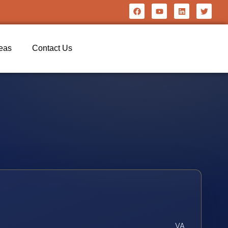
reas
Contact Us
VA