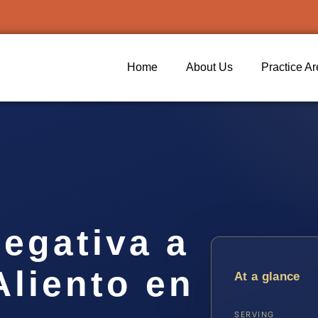
Home
About Us
Practice A
egativa a
Aliento en
At a glance
SERVING