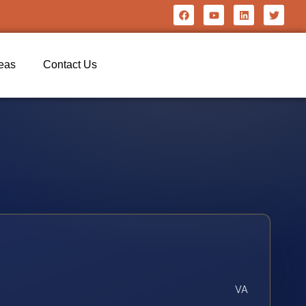
reas
Contact Us
VA