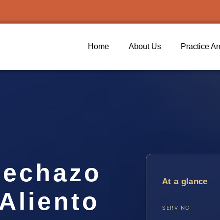
Home
About Us
Practice A
Rechazo
At a glance
Aliento
SERVING