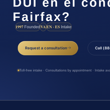
DUI en el co
Fairfax?
1997
VA
EN · ES
Founded
Intake
Request a consultation
Call (8
Toll-free intake · Consultations by appointment · Intake av