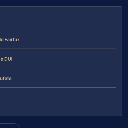
e Fairfax
de DUI
bufete