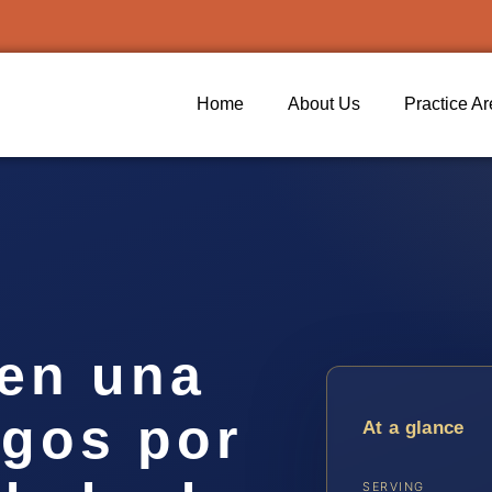
Home
About Us
Practice A
en una
rgos por
At a glance
SERVING