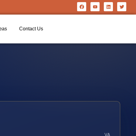
reas
Contact Us
VA